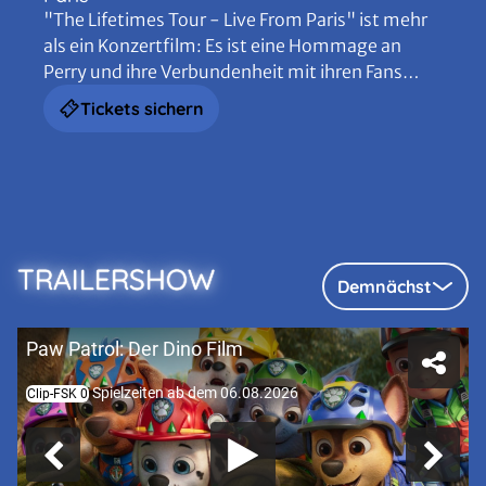
"The Lifetimes Tour - Live From Paris" ist mehr
als ein Konzertfilm: Es ist eine Hommage an
Perry und ihre Verbundenheit mit ihren Fans
sowie an die Musik, die eine ganze Generation
Tickets sichern
geprägt hat.
TRAILERSHOW
Demnächst
Paw Patrol: Der Dino Film
Spielzeiten ab dem 06.08.2026
Clip-FSK 0