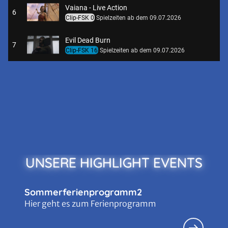
Vaiana - Live Action
6
Clip-FSK 0
Spielzeiten ab dem 09.07.2026
Evil Dead Burn
7
Clip-FSK 16
Spielzeiten ab dem 09.07.2026
The Piano Tuner
8
Clip-FSK 12
Spielzeiten ab dem 02.07.2026
Meine Freundin Conni - Abenteuer mit Kranich Klaus
9
Clip-FSK 0
Spielzeiten ab dem 14.05.2026
Der Super Mario Galaxy Film
10
Clip-FSK 0
Spielzeiten ab dem 01.04.2026
UNSERE HIGHLIGHT EVENTS
Disclosure Day - Der Tag der Wahrheit
11
Clip-FSK 12
Spielzeiten ab dem 10.06.2026
Sommerferienprogramm2
Hier geht es zum Ferienprogramm
Ingeborg Bachmann - Jemand, der einmal ich war
12
Clip-FSK 0
Spielzeiten ab dem 25.06.2026