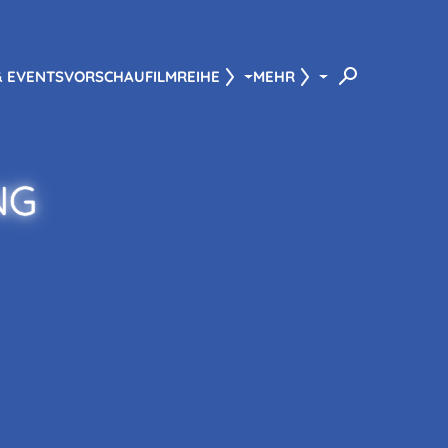
& EVENTS
VORSCHAU
FILMREIHE
MEHR
NG