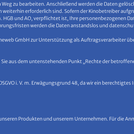
n Weg zu bearbeiten. Anschließend werden die Daten gelöscht,
eiterhin erforderlich sind. Sofern der Kinobetreiber aufgr
HGB und AO, verpflichtet ist, Ihre personenbezogenen Date
hrungsfristen werden die Daten anstandslos und datensch
neweb GmbH zur Unterstützung als Auftragsverarbeiter übe
Sie aus dem untenstehenden Punkt „Rechte der betroffene
 f) DSGVO i. V. m. Erwägungsgrund 48, da wir ein berechtigte
 unseren Produkten und unserem Unternehmen. Für die Anm