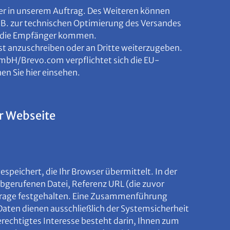
er in unserem Auftrag. Des Weiteren können
.B. zur technischen Optimierung des Versandes
rn die Empfänger kommen.
st anzuschreiben oder an Dritte weiterzugeben.
GmbH/Brevo.com verpflichtet sich die EU-
 Sie hier einsehen.
r Webseite
peichert, die Ihr Browser übermittelt. In der
gerufenen Datei, Referenz URL (die zuvor
nfrage festgehalten. Eine Zusammenführung
aten dienen ausschließlich der Systemsicherheit
erechtigtes Interesse besteht darin, Ihnen zum