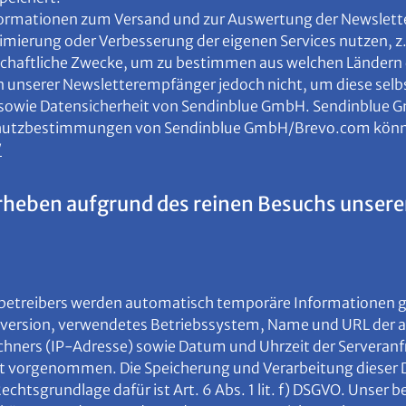
nformationen zum Versand und zur Auswertung der Newslett
imierung oder Verbesserung der eigenen Services nutzen, z
irtschaftliche Zwecke, um zu bestimmen aus welchen Lände
en unserer Newsletterempfänger jedoch nicht, um diese selb
T- sowie Datensicherheit von Sendinblue GmbH. Sendinblue 
chutzbestimmungen von Sendinblue GmbH/Brevo.com können
/
rheben aufgrund des reinen Besuchs unsere
nobetreibers werden automatisch temporäre Informationen ges
version, verwendetes Betriebssystem, Name und URL der ab
chners (IP-Adresse) sowie Datum und Uhrzeit der Servera
ht vorgenommen. Die Speicherung und Verarbeitung dieser D
htsgrundlage dafür ist Art. 6 Abs. 1 lit. f) DSGVO. Unser b